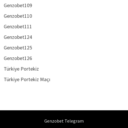
Genzobet109
Genzobet110
Genzobet111
Genzobet124
Genzobet125
Genzobet126
Türkiye Portekiz
Türkiye Portekiz Maçı
Genzobet Telegram