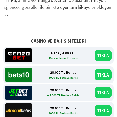
marka, anime ve manga severleri de asla unutmuyor.
Eğlenceli görseller ile birlikte oyunlara hikayeler ekleyen
…
CASINO VE BAHIS SITELERI
Her Ay 4.000 TL
TIKLA
Para Yatırma Bonusu
20.000 TL Bonus
TIKLA
5000 TL Bedava Bahis
20.000 TL Bonus
TIKLA
+ 5.000 TL Bedava Bahis
20.000 TL Bonus
TIKLA
3000 TL Bedava Bahis