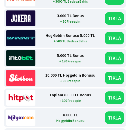
+ 3000 TL Bedava Bahis
3.000 TL Bonus
TIKLA
+ 50 Freespin
Hoş Geldin Bonusu 5.000 TL
TIKLA
+ 500 TL Bedava Bahis
5.000 TL Bonus
TIKLA
+ 150 Freespin
10.000 TL Hoşgeldin Bonusu
TIKLA
+ 50 Freespin
Toplam 6.000 TL Bonus
TIKLA
+ 100 Freespin
8.000 TL
TIKLA
Hoşgeldin Bonusu