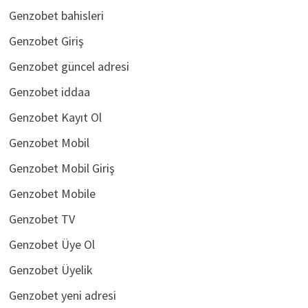
Genzobet bahisleri
Genzobet Giriş
Genzobet güncel adresi
Genzobet iddaa
Genzobet Kayıt Ol
Genzobet Mobil
Genzobet Mobil Giriş
Genzobet Mobile
Genzobet TV
Genzobet Üye Ol
Genzobet Üyelik
Genzobet yeni adresi