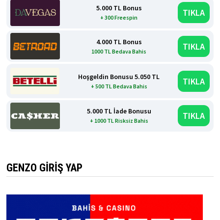
5.000 TL Bonus
TIKLA
+ 300 Freespin
4.000 TL Bonus
TIKLA
1000 TL Bedava Bahis
Hoşgeldin Bonusu 5.050 TL
TIKLA
+ 500 TL Bedava Bahis
5.000 TL İade Bonusu
TIKLA
+ 1000 TL Risksiz Bahis
GENZO GIRIŞ YAP