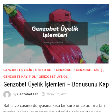
GENZOBET ÜYELIK
/
GENZO BET
/
GENZOBET
/
GENZOBET GIRIŞ
/
GENZOBET KAYIT OL
/
GENZOBET ÜYE OL
Genzobet Üyelik İşlemleri – Bonusunu Kap
by
Genzobet Fan
Ocak 12, 2023
Bahis ve casino dünyasına kısa bir süre önce adım atan