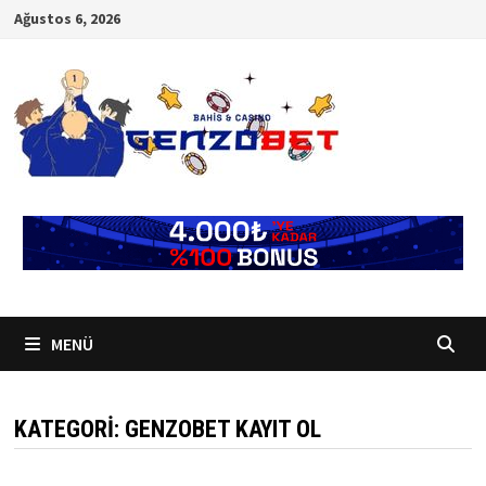
İçeriğe
Ağustos 6, 2026
geç
MENÜ
KATEGORI:
GENZOBET KAYIT OL