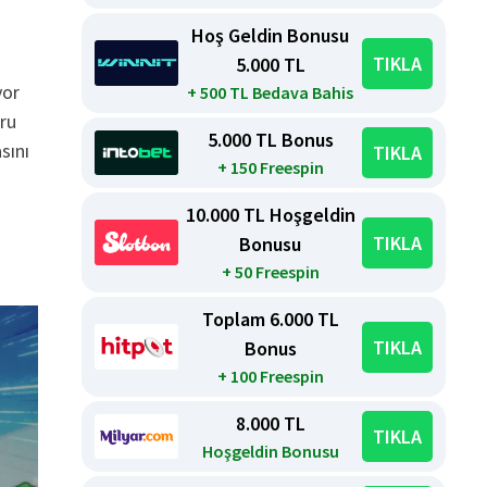
Hoş Geldin Bonusu
TIKLA
5.000 TL
yor
+ 500 TL Bedava Bahis
ğru
5.000 TL Bonus
sını
TIKLA
+ 150 Freespin
10.000 TL Hoşgeldin
TIKLA
Bonusu
+ 50 Freespin
Toplam 6.000 TL
TIKLA
Bonus
+ 100 Freespin
8.000 TL
TIKLA
Hoşgeldin Bonusu