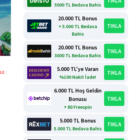
TIKLA
5000 TL Bedava Bahis
20.000 TL Bonus
TIKLA
+ 5.000 TL Bedava
Bahis
20.000 TL Bonus
TIKLA
3000 TL Bedava Bahis
5.000 TL'ye Varan
TIKLA
LE
/
%100 Nakit İade!
6.000 TL Hoş Geldin
TIKLA
Bonusu
+ 80 Freespin
5.000 TL Bonus
TIKLA
5.000 TL Bedava Bahis