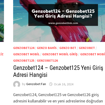
GENZOBET124
/
GENZO BAHIS
/
GENZO BET
/
GENZOBET
/
KIZ
GENZOBET MOBIL
/
GENZOBET MOBIL GIRIŞ
/
GENZOBET MOBI
GENZOBET125
/
GENZOBET126
Genzobet124 – Genzobet125 Yeni Giriş
Adresi Hangisi
by
Genzobet Fan
Ocak 16, 2024
Genzobet124, Genzobet125 ve Genzobet126 giriş
.
adresini kullanabilir ve en yeni adreslerine doğrudan