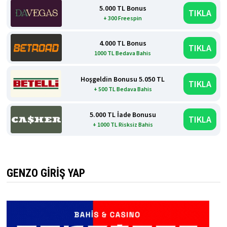
5.000 TL Bonus
TIKLA
+ 300 Freespin
4.000 TL Bonus
TIKLA
1000 TL Bedava Bahis
Hoşgeldin Bonusu 5.050 TL
TIKLA
+ 500 TL Bedava Bahis
5.000 TL İade Bonusu
TIKLA
+ 1000 TL Risksiz Bahis
GENZO GIRIŞ YAP