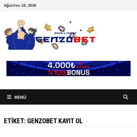
İçeriğe
Ağustos 10, 2026
geç
MENÜ
ETIKET:
GENZOBET KAYIT OL