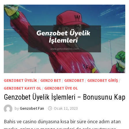
GENZOBET ÜYELIK
/
GENZO BET
/
GENZOBET
/
GENZOBET GIRIŞ
/
GENZOBET KAYIT OL
/
GENZOBET ÜYE OL
Genzobet Üyelik İşlemleri – Bonusunu Kap
by
Genzobet Fan
Ocak 12, 2023
Bahis ve casino dünyasına kısa bir süre önce adım atan