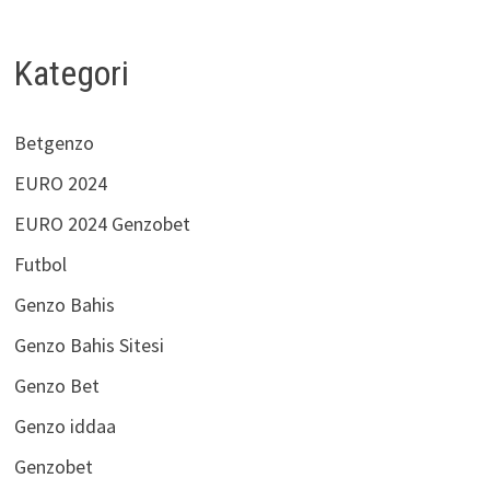
Kategori
Betgenzo
EURO 2024
EURO 2024 Genzobet
Futbol
Genzo Bahis
Genzo Bahis Sitesi
Genzo Bet
Genzo iddaa
Genzobet