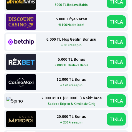
TIKLA
3000 TL Bedava Bahis
5.000 TL'ye Varan
TIKLA
%100 Nakit İade!
6.000 TL Hoş Geldin Bonusu
TIKLA
+ 80 Freespin
5.000 TL Bonus
TIKLA
5.000 TL Bedava Bahis
12.000 TL Bonus
TIKLA
+ 120 Freespin
2.000 USDT (88.000TL) Nakit İade
TIKLA
Sadece Kripto & Kimliksiz Giriş
20.000 TL Bonus
TIKLA
+ 200 Freespin