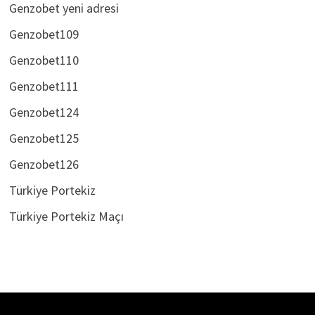
Genzobet yeni adresi
Genzobet109
Genzobet110
Genzobet111
Genzobet124
Genzobet125
Genzobet126
Türkiye Portekiz
Türkiye Portekiz Maçı