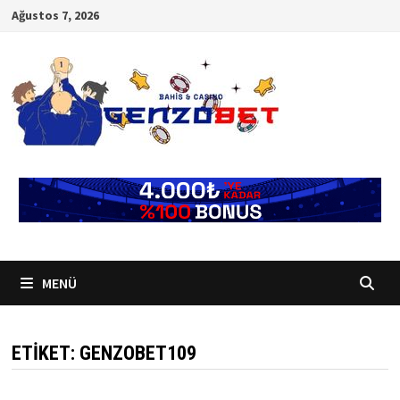
İçeriğe
Ağustos 7, 2026
geç
MENÜ
ETIKET:
GENZOBET109