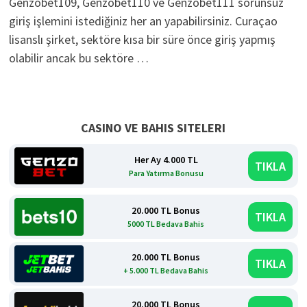
Genzobet109, Genzobet110 ve Genzobet111 sorunsuz
giriş işlemini istediğiniz her an yapabilirsiniz. Curaçao
lisanslı şirket, sektöre kısa bir süre önce giriş yapmış
olabilir ancak bu sektöre …
CASINO VE BAHIS SITELERI
Her Ay 4.000 TL
TIKLA
Para Yatırma Bonusu
20.000 TL Bonus
TIKLA
5000 TL Bedava Bahis
20.000 TL Bonus
TIKLA
+ 5.000 TL Bedava Bahis
20.000 TL Bonus