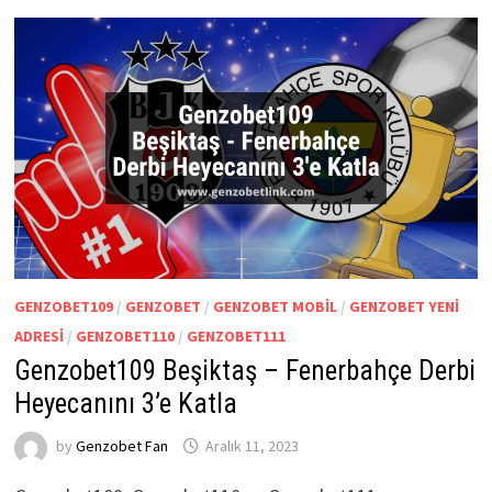
GENZOBET109
/
GENZOBET
/
GENZOBET MOBIL
/
GENZOBET YENI
ADRESI
/
GENZOBET110
/
GENZOBET111
Genzobet109 Beşiktaş – Fenerbahçe Derbi
Heyecanını 3’e Katla
by
Genzobet Fan
Aralık 11, 2023