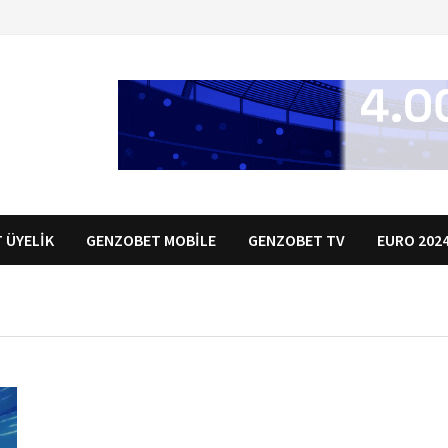
 ÜYELIK
GENZOBET MOBILE
GENZOBET TV
EURO 202