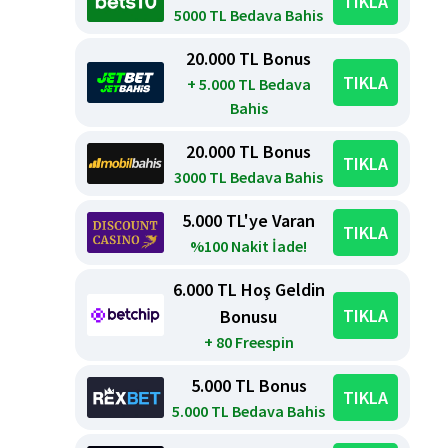
TIKLA
5000 TL Bedava Bahis
20.000 TL Bonus
TIKLA
+ 5.000 TL Bedava
Bahis
20.000 TL Bonus
TIKLA
3000 TL Bedava Bahis
5.000 TL'ye Varan
TIKLA
%100 Nakit İade!
6.000 TL Hoş Geldin
TIKLA
Bonusu
+ 80 Freespin
5.000 TL Bonus
TIKLA
5.000 TL Bedava Bahis