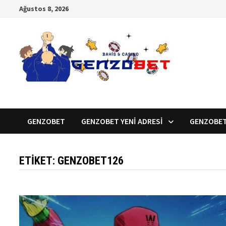
İçeriğe
Ağustos 8, 2026
geç
GENZOBET
GENZOBET YENI ADRESI
GENZOBET
ETIKET:
GENZOBET126